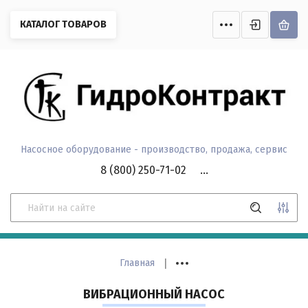
Назад
Назад
Назад
Назад
Назад
Назад
Назад
Назад
Назад
Назад
Назад
Назад
Назад
Назад
Назад
Назад
Назад
Назад
Назад
Назад
Назад
Назад
Назад
Назад
Назад
Назад
КАТАЛОГ ТОВАРОВ
ПРОМЫШЛЕННОЕ ОБОРУДОВАНИЕ
БЫТОВОЕ ОБОРУДОВАНИЕ
ЗАПАСНЫЕ ЧАСТИ ДЛЯ НАСОСНОГО
ВЕРТИКАЛЬНЫЕ МНОГО
КОНСОЛЬНО-МОНОБЛ
ЦИРКУЛЯЦИОННЫЕ НАС
КОНСОЛЬНЫЕ НАСОСЫ
КАНАЛИЗАЦИОННЫЕ Н
ЦИРКУЛЯЦИОННЫЕ НА
АВТОМАТИКА ПРОМЫШ
ЧАСТОТНЫЕ НАСОСНЫЕ
СКВАЖИННЫЕ НАСОСЫ
НАСОСНЫЕ СТАНЦИИ
НАСОСЫ-АВТОМАТЫ
ПОВЕРХНОСТНЫЕ НАС
ПОВЕРХНОСТНЫЕ НАСО
ГОРИЗОНТАЛЬНЫЕ
ВИХРЕВЫЕ НАСОСНЫЕ 
ВИХРЕВЫЕ НАСОСЫ
КОЛОДЕЗНЫЕ НАСОСЫ
ЦИРКУЛЯЦИОННЫЕ НА
НАСОСЫ ДЛЯ ПОВЫШЕ
ДРЕНАЖНЫЕ И ФЕКАЛ
КАНАЛИЗАЦИОННЫЕ С
ВИБРАЦИОННЫЕ НАСО
КОМПЛЕКТУЮЩИЕ
ОБОРУДОВАНИЯ
НАСОСЫ
НАСОСЫ
МОКРЫМ РОТОРОМ
ВЫНОСНЫМ ЭЖЕКТОР
МНОГОСТУПЕНЧАТЫЕ 
НАСОСЫ
Насосные станции
Частотные насосные
Циркуляционные нас
Консольные AQUAS
Фекальные насосы
Gidrox
Aquastrong
Aquastrong
Aquastrong
Aquastrong
Aquastrong
Aquastrong
GIDROX
LEO
GIDROX
Aquastrong
Aquastrong
LEO
Gidrox
Автоматика
водоснабжения
станции
Запасные части Aquastrong
Вертикальные
Консольно-монобл
AQUASTRONG
AQUASTRONG
Циркуляционные н
Aquastrong
многоступенчатые
AQUASTRONG
Gidrox
Aquastrong
Aquastrong
Gidrox
GIDROX
GIDROX
GIDROX
Aquastrong
Aquastrong
Aquastrong
Gidrox
GIDROX
GIDROX
Гидроаккумулятор
AQUASNRONG
Насосные станции
Скважинные насосы
Запасные части Gidrox
Комплектующие к
пожаротушения
канализационным н
Gidrox
Насосное оборудование - производство, продажа, сервис
LEO
Leo
Aquastrong
Трос
Насосные станции
8 (800) 250-71-02
...
Вертикальные
Трубы и фитинги П
многоступенчатые насосы
Насосы-автоматы
Обратные клапана
Горизонтальные
Поверхностные насосы
многоступенчатые насосы
Гибкая подводка
Поверхностные насосы с
Консольно-моноблочные
выносным эжектором
насосы
Оголовки
|
Главная
Горизонтальные
Скважинные насосы
Скважинные адапт
ВИБРАЦИОННЫЙ НАСОС
многоступенчатые бытовые
Цена (р.):
насосы