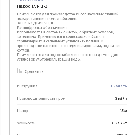
Фильтры для воды
Насос EVR 3-3
Применяются для производства многонасосных станций
пожаротушения, водоснабжения.
ЭЛЕКТРОДВИГАТЕЛЬ
Расшифровка обозначения
Используются в системах очистки, обратных осмосов,
котельных. Применяются в сельском хозяйстве, в
спринклерных и капельных установках полива. В
производстве напитков, в кондицианировании, подпитки
котлов.
Применяются для водоснабжения высотных домов, для
установок ультрафильтрации воды.
Сравнить
Инструкция
Скачать
Производительность пром
3 м3/ч
Напор
15 м
Мощность
0,37 кВт