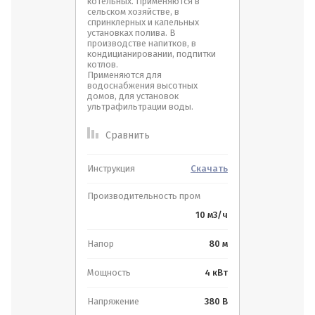
котельных. Применяются в
сельском хозяйстве, в
спринклерных и капельных
Фильтры для воды
установках полива. В
производстве напитков, в
Спецпредложение:
кондицианировании, подпитки
котлов.
Применяются для
Обратная связь
Логин или e-mail:
водоснабжения высотных
домов, для установок
Результатов на странице:
ультрафильтрации воды.
Ваше имя:
*
Сравнить
Пароль:
Инструкция
Скачать
Ваш телефон:
*
я согласен(на) на обработку
данных
Найти
Производительность пром
10 м3/ч
Войти
Отправить
Напор
80 м
Отправить
Регистрация
Мощность
4 кВт
Забыли пароль?
Напряжение
380 В