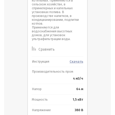
котельных. Применяются в
сельском хозяйстве, в
спринклерных и капельных
Фильтры для воды
установках полива. В
производстве напитков, в
Спецпредложение:
кондицианировании, подпитки
котлов.
Применяются для
Обратная связь
Логин или e-mail:
водоснабжения высотных
домов, для установок
Результатов на странице:
ультрафильтрации воды.
Ваше имя:
*
Сравнить
Пароль:
Инструкция
Скачать
Ваш телефон:
*
я согласен(на) на обработку
данных
Найти
Производительность пром
4 м3/ч
Войти
Отправить
Напор
64 м
Отправить
Регистрация
Мощность
1,5 кВт
Забыли пароль?
Напряжение
380 В