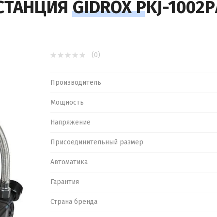
СТАНЦИЯ GIDROX PKJ-1002P
адаптеры
я
ляторов
(0)
Производитель
Мощность
Напряжение
Присоединительный размер
Автоматика
Гарантия
Страна бренда