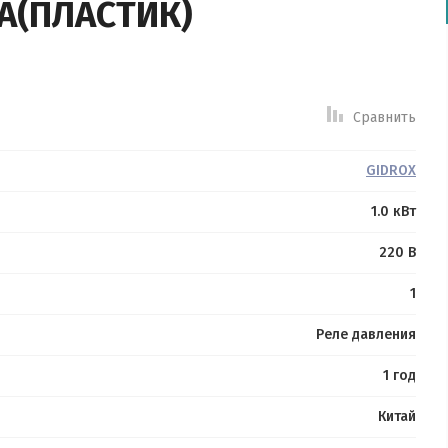
А(ПЛАСТИК)
Выберите
категорию:
Производитель:
Сравнить
Новинка:
GIDROX
Спецпредложение:
1.0 кВт
Результатов
220 В
на
странице:
1
Реле давления
Найти
1 год
Китай