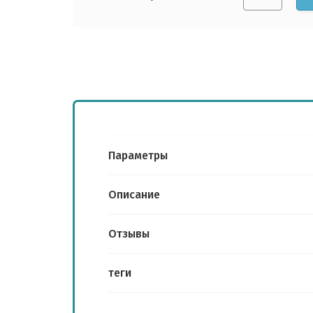
Отправить
Войти
Регистрация
Забыли пароль?
Параметры
Описание
Отзывы
теги