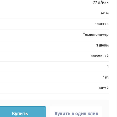
77 л/мин
46 м
пластик
Технополимер
1 дюйм
алюминий
1
19л
Китай
Купить
Купить в один клик