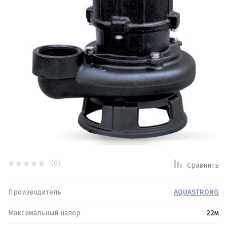
Фильтры для воды
Спецпредложение:
Результатов на странице:
Найти
(0)
Сравнить
Производитель
AQUASTRONG
Обратная связь
Логин или e-mail:
Максимальный напор
22м