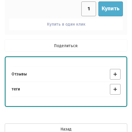
Войти
Отправить
Купить
Отправить
Регистрация
Купить в один клик
Забыли пароль?
Поделиться:
Отзывы
теги
Назад