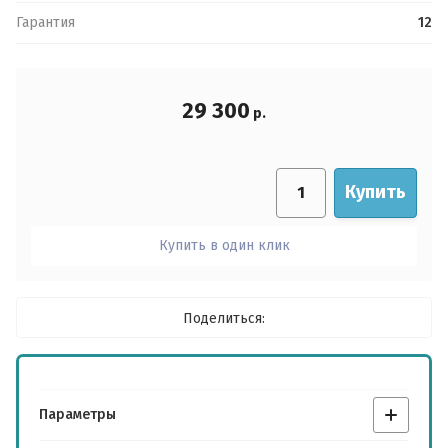
Ваше имя:
*
Гарантия
12
Пароль:
Ваш телефон:
*
я согласен(на) на обработку
29 300
данных
р.
Войти
Отправить
Купить
Отправить
Регистрация
Купить в один клик
Забыли пароль?
Поделиться:
Параметры