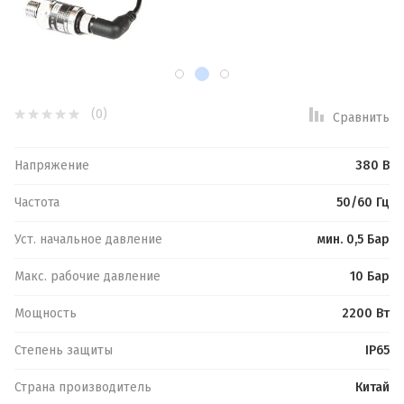
Фильтры для воды
Спецпредложение:
(0)
Сравнить
Результатов на странице:
Напряжение
380 В
Частота
50/60 Гц
Уст. начальное давление
мин. 0,5 Бар
Найти
Макс. рабочие давление
10 Бар
Мощность
2200 Вт
Степень защиты
IP65
Обратная связь
Логин или e-mail:
Страна производитель
Китай